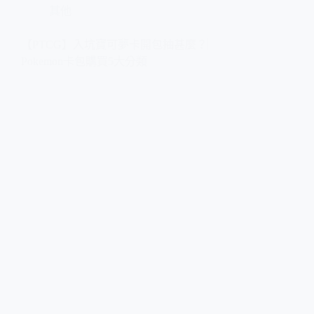
其他
【PTCG】入坑寶可夢卡開包抽甚麼？︳
Pokemon卡包購買5大分類