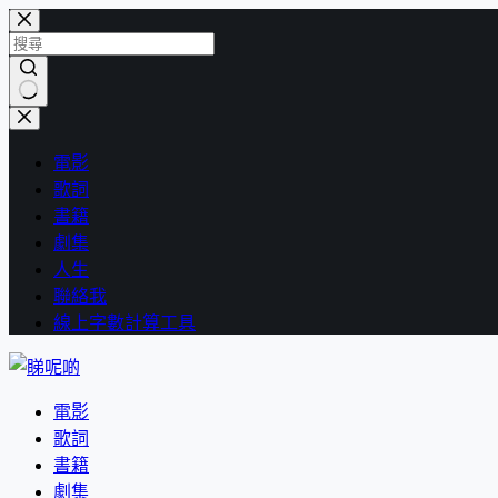
跳
至
主
要
找
內
不
容
電影
到
歌詞
符
書籍
合
劇集
條
人生
件
聯絡我
的
線上字數計算工具
結
果
電影
歌詞
書籍
劇集