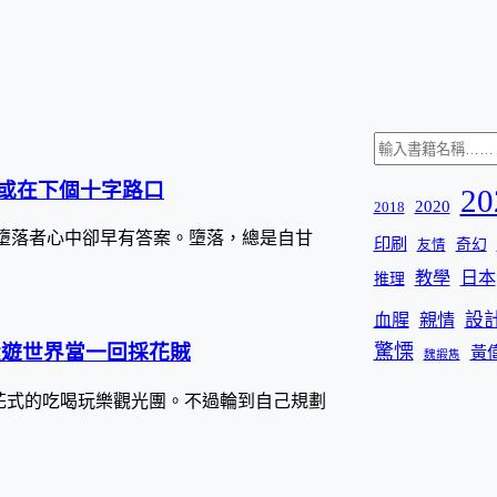
搜尋
或在下個十字路口
20
2020
2018
墮落者心中卻早有答案。墮落，總是自甘
印刷
奇幻
友情
教學
日本
推理
設
血腥
親情
驚慄
環遊世界當一回採花賊
黃
魏嘏雋
花式的吃喝玩樂觀光團。不過輪到自己規劃