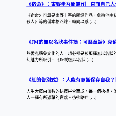
《宿命》：東野圭吾關鍵作︳直面自己人
《宿命》可算是東野圭吾的關鍵作品，象徵他由
殺人》等的偏本格路線、轉向以感 […]
《JM的無以名狀事件簿：可惡童話》克
熱愛克蘇魯文化的人，想必都是被那種無以名狀
幻魅力所吸引。《JM的無以名狀 […]
《紅的告別式》：人能有意識保存自我？︳Pi
人生大概由無數的抉擇拼合而成。每一個抉擇，
人一種有所憑藉的實感。彷彿路途 […]