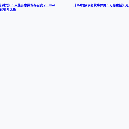
告別式》：人能有意識保存自我？︳Pink
《JM的無以名狀事件簿：可惡童話》
ay的宿命之輪