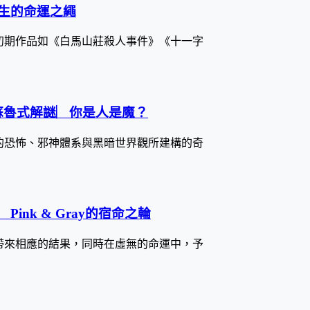
生的命運之繩
初期作品如《白馬山莊殺人事件》《十一字
蘇魯式解謎︳你是人是魔？
的恐怖、邪神體系與黑暗世界觀所建構的奇
nk & Gray的宿命之輪
帶來相應的結果，同時在虛無的命運中，予