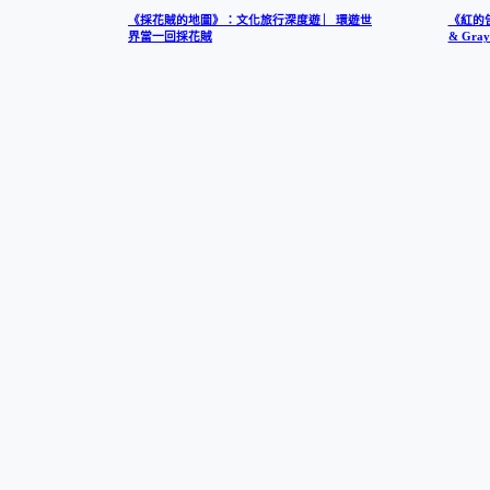
《採花賊的地圖》：文化旅行深度遊 ︳環遊世
《紅的
界當一回採花賊
& Gr