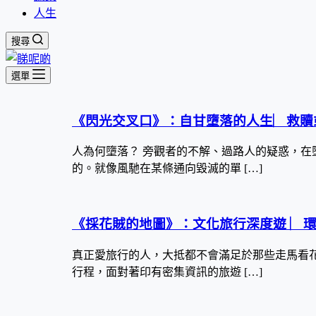
人生
搜尋
選單
《閃光交叉口》：自甘墮落的人生︳救贖
人為何墮落？ 旁觀者的不解、過路人的疑惑，在
的。就像風馳在某條通向毀滅的單 […]
《採花賊的地圖》：文化旅行深度遊 ︳
真正愛旅行的人，大抵都不會滿足於那些走馬看
行程，面對著印有密集資訊的旅遊 […]