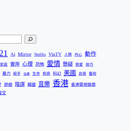
21
動作
Mirror
Ai
ViuTV
Netflix
人際
內心
愛情
心理
懸疑
實用
恐怖
家庭
戀愛
技巧
美國
暴力
科幻
殺手
生存
疾病
自我
藝術
治癒
香港
音樂
計
陰謀
遊戲
韓國
香港電視娛樂
偉文