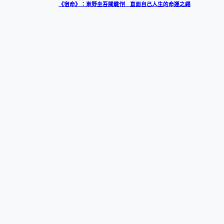
《宿命》：東野圭吾關鍵作︳直面自己人生的命運之繩