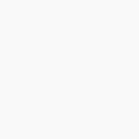
動畫
,
電影
《盜夢特攻隊》：藝術系必看︳超現實名畫夢
中連環殺人事件