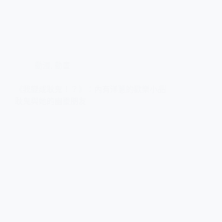
動漫
,
動畫
《我變成耿鬼！？》：內有洋蔥的歡樂小品︳
耿鬼與她的幽靈朋友