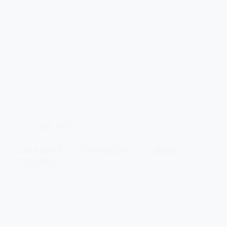
動畫
,
電影
《路卡的夏天》：如何克服恐懼？︳小海獸追
夢熱血歷險