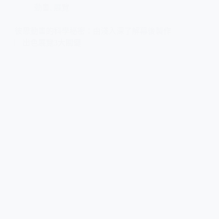
動畫
,
展覽
彼思動畫的科學秘密：由淺入深了解幕後製作
︳出色展覽3大關鍵