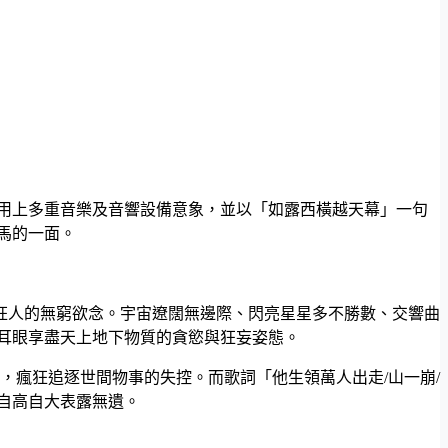
」用上多重音樂及音響設備意象，並以「如露西橫越天幕」一句
色犬馬的一面。
狂人的無窮欲念。宇宙遼闊無邊際、閃亮星星多不勝數、交響曲
耳眼享盡天上地下物質的貪慾與狂妄姿態。
，瘋狂追逐世間物事的失控。而歌詞「他生領萬人出走/山一崩/
自高自大表露無遺。