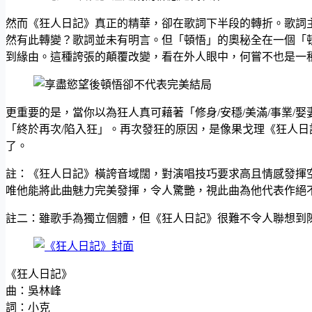
然而《狂人日記》真正的精華，卻在歌詞下半段的轉折。歌詞主
然有此轉變？歌詞並未有明言。但「頓悟」的奧秘全在一個「頓」
到緣由。這種誇張的顛覆改變，看在外人眼中，何嘗不也是一
更重要的是，當你以為狂人真可藉著「修身/安穩/美滿/事業/
「終於再次/陷入狂」。再次發狂的原因，是像果戈理《狂人
了。
註：《狂人日記》橫誇音域闊，對演唱技巧要求高且情感發揮
唯他能將此曲魅力完美發揮，令人驚艷，視此曲為他代表作絕
註二：雖歌手為獨立個體，但《狂人日記》很難不令人聯想到
《狂人日記》
曲：吳林峰
詞：小克