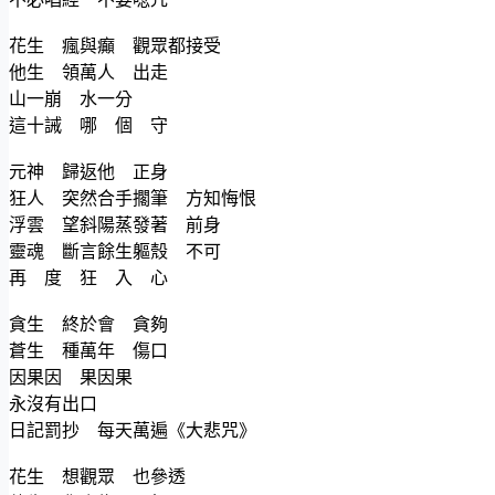
花生 瘋與癲 觀眾都接受
他生 領萬人 出走
山一崩 水一分
這十誡 哪 個 守
元神 歸返他 正身
狂人 突然合手擱筆 方知悔恨
浮雲 望斜陽蒸發著 前身
靈魂 斷言餘生軀殼 不可
再 度 狂 入 心
貪生 終於會 貪夠
蒼生 種萬年 傷口
因果因 果因果
永沒有出口
日記罰抄 每天萬遍《大悲咒》
花生 想觀眾 也參透