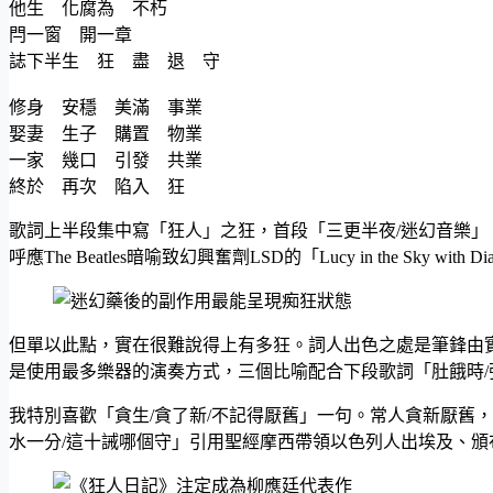
他生 化腐為 不朽
閂一窗 開一章
誌下半生 狂 盡 退 守
修身 安穩 美滿 事業
娶妻 生子 購置 物業
一家 幾口 引發 共業
終於 再次 陷入 狂
歌詞上半段集中寫「狂人」之狂，首段「三更半夜/迷幻音樂」
呼應The Beatles暗喻致幻興奮劑LSD的「Lucy in the S
但單以此點，實在很難說得上有多狂。詞人出色之處是筆鋒由
是使用最多樂器的演奏方式，三個比喻配合下段歌詞「肚餓時
我特別喜歡「貪生/貪了新/不記得厭舊」一句。常人貪新厭舊
水一分/這十誡哪個守」引用聖經摩西帶領以色列人出埃及、