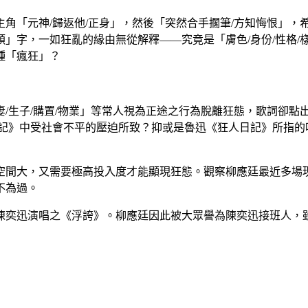
角「元神/歸返他/正身」，然後「突然合手擱筆/方知悔恨」，
字，一如狂亂的緣由無從解釋——究竟是「膚色/身份/性格/樣貌
種「瘋狂」？
娶妻/生子/購置/物業」等常人視為正途之行為脫離狂態，歌詞卻
日記》中受社會不平的壓迫所致？抑或是魯迅《狂人日記》所指的
空間大，又需要極高投入度才能顯現狂態。觀察柳應廷最近多場現
不為過。
陳奕迅演唱之《浮誇》。柳應廷因此被大眾譽為陳奕迅接班人，