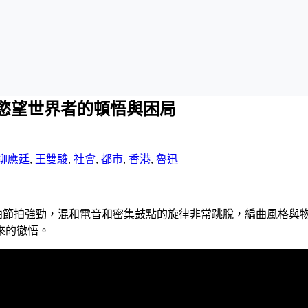
慾望世界者的頓悟與困局
柳應廷
,
王雙駿
,
社會
,
都市
,
香港
,
魯迅
，歌曲節拍強勁，混和電音和密集鼓點的旋律非常跳脫，編曲風格
來的徹悟。