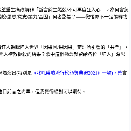
希望重生痛改前非「斷言餘生軀殼/不可再度狂入心」。為何會忽
/思想/意志/業力/基因」何者影響？——徹悟亦不一定能尋找
點出狂人轉瞬陷入世界「因果因/果因果」定理所引發的「共業」，
吃人禮教扼殺的結果？歌中這個懸念就留給各位「狂人」深思
場演出(特別是
《叱吒樂壇流行榜頒獎典禮2021》一場)，確
實
雖目前言之尚早，但我覺得絕對可以期待。