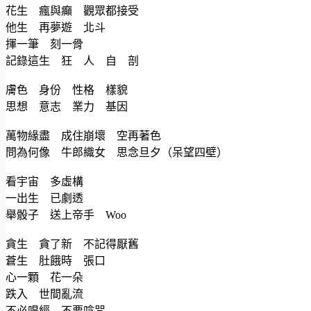
花生 瘋與癲 觀眾都接受
他生 再夢遊 北斗
揮一筆 刻一骨
記錄這生 狂 人 自 剖
膚色 身份 性格 樣貌
思想 意志 業力 基因
萬物緣盡 成住崩壞 空再著色
問為何像 牛郎織女 思念旦夕（呆望四壁）
看宇宙 多虛構
一出生 已劇透
舉骰子 送上帝手 Woo
貪生 貪了新 不記得厭舊
蒼生 肚餓時 張口
心一顆 花一朵
跌入 世間亂流
不必唱經 不要唸咒