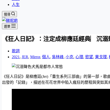
人生
搜尋
選單
《狂人日記》：注定成柳應廷經典︳沉溺
歌詞
2021
,
JER
,
Mirror
,
個人
,
吳林峰
,
小克
,
心理
,
慾望
,
果戈理
,
《狂人日記》是柳應廷(Jer)「重生系列三部曲」的第一部
出發的「記錄」，描述在花花世界中陷入瘋狂的歷程與突如其