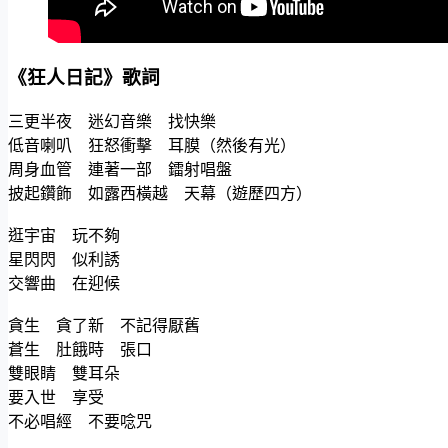
《狂人日記》歌詞
三更半夜 迷幻音樂 找快樂
低音喇叭 狂怒衝擊 耳膜（然後有光）
周身血管 連著一部 鐳射唱盤
披起鑽飾 如露西橫越 天幕（遊歷四方）
逛宇宙 玩不夠
星閃閃 似利誘
交響曲 在迎候
貪生 貪了新 不記得厭舊
蒼生 肚餓時 張口
雙眼睛 雙耳朵
要入世 享受
不必唱經 不要唸咒