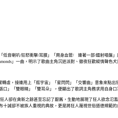
「低音喇叭/狂怒衝擊/耳膜」「周身血管/ 連著一部/鐳射唱盤
ky with Diamonds」一曲，明示了歌曲主角沉迷派對、徹夜狂歡縱情聲
實轉虛，接連用上「逛宇宙」「星閃閃」「交響曲」意象來點出
/張口」「雙眼睛」「雙耳朵」，便顯出了歌詞主角務求用自身口
，狂人卻在貪新之餘甚至忘記了厭舊，生動地展現了狂人欲念氾濫
頒布十誡卻不被族人重視的典故，更是將狂人蔑視世俗道德規範的