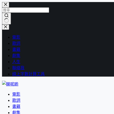
跳
至
主
要
找
內
不
容
電影
到
歌詞
符
書籍
合
劇集
條
人生
件
聯絡我
的
線上字數計算工具
結
果
電影
歌詞
書籍
劇集