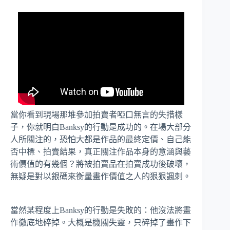
當你看到現場那堆參加拍賣者啞口無言的失措樣
子，你就明白Banksy的行動是成功的。在場大部分
人所關注的，恐怕大都是作品的最終定價、自己能
否中標、拍賣結果，真正關注作品本身的意涵與藝
術價值的有幾個？將被拍賣品在拍賣成功後破壞，
無疑是對以銀碼來衡量畫作價值之人的狠狠諷刺。
當然某程度上Banksy的行動是失敗的：他沒法將畫
作徹底地碎掉。大概是機關失靈，只碎掉了畫作下