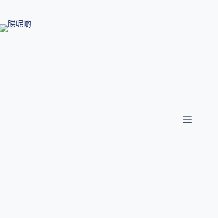
跳
至
主
要
內
容