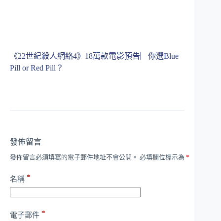
《22世紀殺人網絡4》18萬款電影預告︳你選Blue
Pill or Red Pill？
發佈留言
發佈留言必須填寫的電子郵件地址不會公開。
必填欄位標示為
*
*
名稱
*
電子郵件