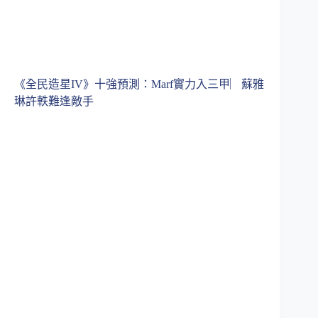
《全民造星IV》十強預測：Marf實力入三甲︳蘇雅
琳許軼難逢敵手