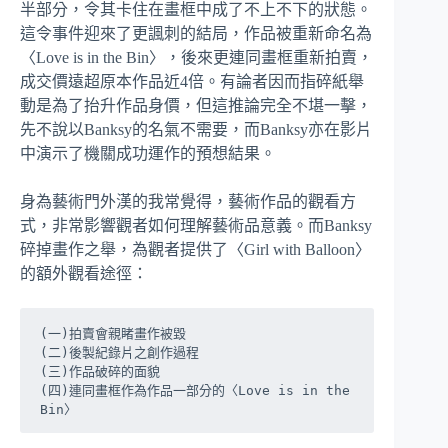
半部分，令其卡住在畫框中成了不上不下的狀態。
這令事件迎來了更諷刺的結局，作品被重新命名為
〈Love is in the Bin〉，後來更連同畫框重新拍賣，
成交價遠超原本作品近4倍。有論者因而指碎紙舉
動是為了抬升作品身價，但這推論完全不堪一擊，
先不說以Banksy的名氣不需要，而Banksy亦在影片
中演示了機關成功運作的預想結果。
身為藝術門外漢的我常覺得，藝術作品的觀看方
式，非常影響觀者如何理解藝術品意義。而Banksy
碎掉畫作之舉，為觀者提供了〈Girl with Balloon〉
的額外觀看途徑：
(一)拍賣會親睹畫作被毀

(二)後製紀錄片之創作過程

(三)作品破碎的面貌

(四)連同畫框作為作品一部分的〈Love is in the 