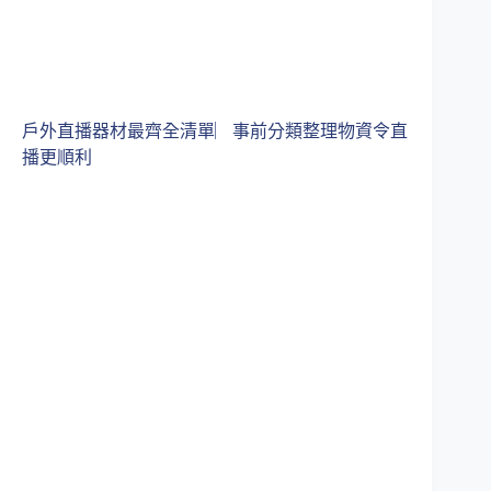
戶外直播器材最齊全清單︳事前分類整理物資令直
播更順利