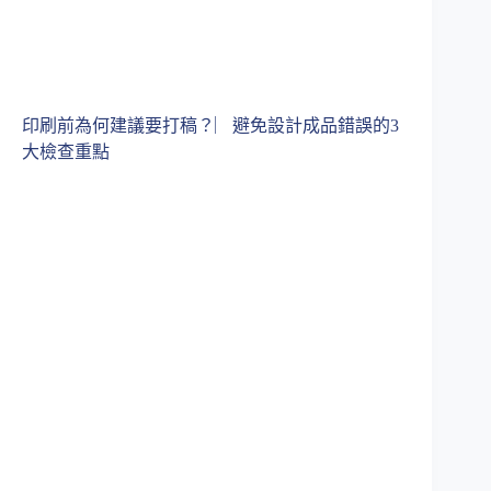
印刷前為何建議要打稿？︳避免設計成品錯誤的3
大檢查重點