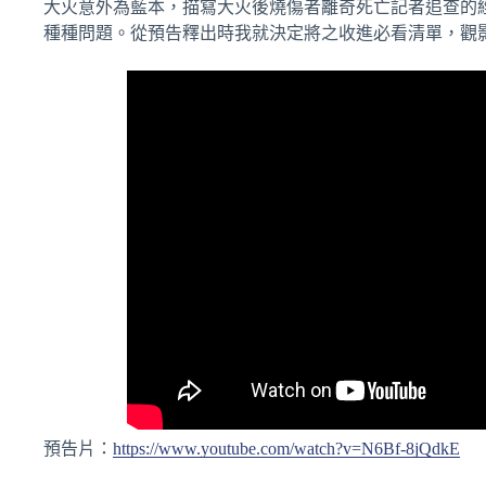
大火意外為藍本，描寫大火後燒傷者離奇死亡記者追查的
種種問題。從預告釋出時我就決定將之收進必看清單，觀
預告片：
https://www.youtube.com/watch?v=N6Bf-8jQdkE