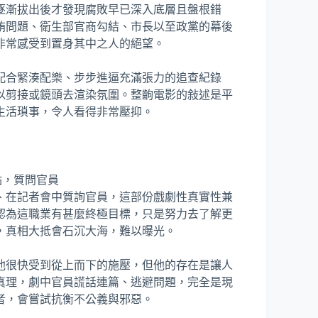
逐漸拔出後才發現腐敗早已深入底層且盤根錯
賄問題、衛生部官商勾結、市長以至政黨的幕後
非常感受到置身其中之人的絕望。
配合緊湊配樂、步步進逼充滿張力的追查紀錄
以剪接或鏡頭去渲染氛圍。整齣電影的敍述是平
生活瑣事，令人看得非常壓抑。
、在記者會中質詢官員，這部份戲劇性真實性兼
認為這職業有甚麼終極目標，只是努力去了解更
，真相大抵會石沉大海，難以曝光。
他很快受到從上而下的施壓，但他的存在是讓人
真理，劇中官員謊話連篇、逃避問題，完全是現
者，會嘗試抗衡不公義與邪惡。