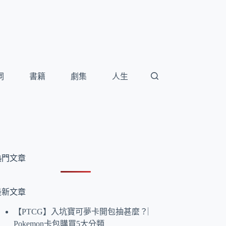
詞
書籍
劇集
人生
熱門文章
最新文章
【PTCG】入坑寶可夢卡開包抽甚麼？︳
Pokemon卡包購買5大分類