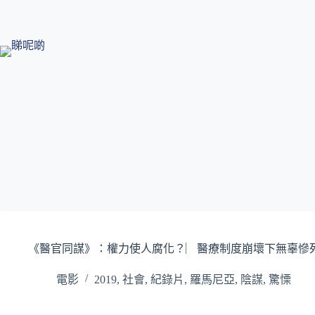
跳
至
主
要
內
容
《醫官同謀》：權力使人腐化？︳醫療制度崩壞下無辜慘
電影
2019
,
社會
,
紀錄片
,
羅馬尼亞
,
陰謀
,
驚慄