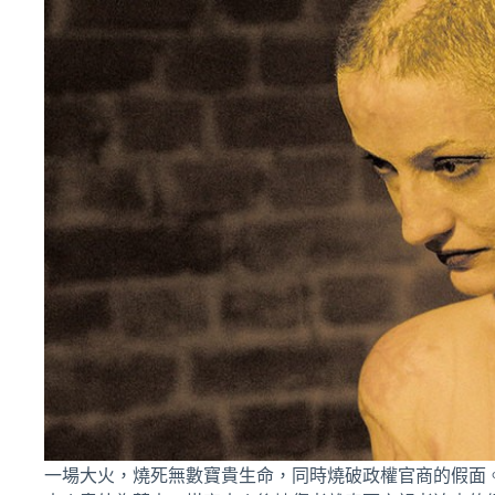
一場大火，燒死無數寶貴生命，同時燒破政權官商的假面。