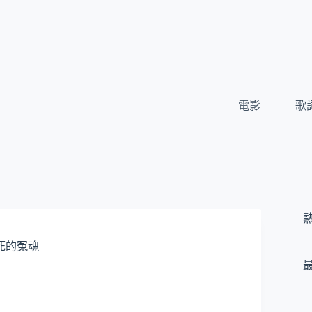
電影
歌
死的冤魂