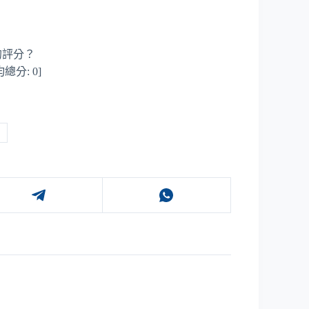
的評分？
均總分:
0
]