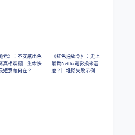
詭老》：不安感出色
《紅色通緝令》：史上
尾真相震撼︳生命快
最貴Netflix電影換來甚
長短意義何在？
麼？︳堆砌失敗示例