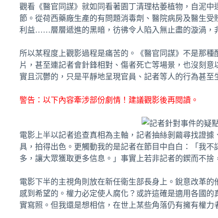
觀看《醫官同謀》就如同看著園丁清理枯萎植物，自泥中
節。從荷西藥廠生產的有問題消毒劑、醫院病房及醫生受
利益……層層遞進的黑暗，彷彿令人陷入無止盡的漩渦，
所以某程度上觀影過程是痛苦的。《醫官同謀》不是那種
片，甚至連記者會針鋒相對、傷者死亡等場景，也沒刻意
實且沉鬱的，只是平靜地呈現官員、記者等人的行為甚至
警告：以下內容牽涉部份劇情！建議觀影後再閱讀。
電影上半以記者追查真相為主軸，記者抽絲剝繭尋找證據
具，拍得出色。更觸動我的是記者在節目中自白：「我不
多，讓大眾獲取更多信息。」事實上若非記者的鍥而不捨
電影下半的主視角則放在新任衛生部長身上。銳意改革的
感到希望的。權力必定使人腐化？或許這確是適用各國的
實寫照。但我還是想相信，在世上某些角落仍有擁有權力