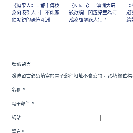
《糖果人》：都市傳說
《Nitram》：澳洲大屠
《
為何吸引人？︳不能隨
殺改編︳問題兒童為何
戲
便凝視的恐怖深淵
成為槍擊殺人犯？
續
發佈留言
發佈留言必須填寫的電子郵件地址不會公開。
必填欄位標
名稱
*
電子郵件
*
網站
留言
*