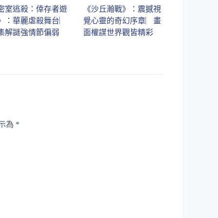
密室逃殺：倖存者遊
《沙丘瀚戰》：震撼視
》：華麗虐殺舞台︳
覺心靈的奇幻序章︳畫
集解謎強情節偏弱
面權謀世界觀皆精彩
示為
*