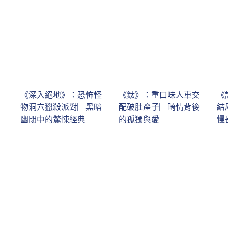
《深入絕地》：恐怖怪
《鈦》：重口味人車交
《
物洞穴獵殺派對︳黑暗
配破肚產子︳畸情背後
結
幽閉中的驚悚經典
的孤獨與愛
慢