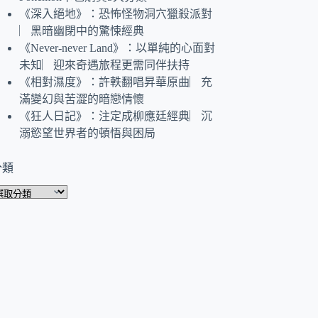
《深入絕地》：恐怖怪物洞穴獵殺派對
︳黑暗幽閉中的驚悚經典
《Never-never Land》：以單純的心面對
未知︳迎來奇遇旅程更需同伴扶持
《相對濕度》：許軼翻唱昇華原曲︳充
滿變幻與苦澀的暗戀情懷
《狂人日記》：注定成柳應廷經典︳沉
溺慾望世界者的頓悟與困局
分類
分
類